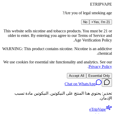
ETRIP
VAPE
Are you of legal smoking age?
No
Yes, I'm 21+
This website sells nicotine and tobacco products. You must be 21 or
older to enter. By entering you agree to our
Terms of Service
and
.
Age Verification Policy
WARNING: This product contains nicotine. Nicotine is an addictive
chemical.
We use cookies for essential site functionality and analytics. See our
.
Privacy Policy
Accept All
Essential Only
Chat on WhatsApp
تحذير: يحتوي هذا المنتج على النيكوتين. النيكوتين مادة تسبب
الإدمان.
eTrip
Vape