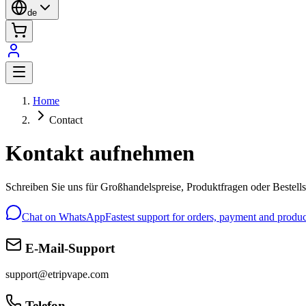
de
Home
Contact
Kontakt aufnehmen
Schreiben Sie uns für Großhandelspreise, Produktfragen oder Bestells
Chat on WhatsApp
Fastest support for orders, payment and produc
E-Mail-Support
support@etripvape.com
Telefon