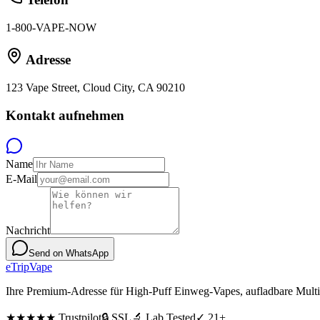
1-800-VAPE-NOW
Adresse
123 Vape Street, Cloud City, CA 90210
Kontakt aufnehmen
Name
E-Mail
Nachricht
Send on WhatsApp
eTrip
Vape
Ihre Premium-Adresse für High-Puff Einweg-Vapes, aufladbare Multi
★★★★★
Trustpilot
🔒 SSL
🔬 Lab Tested
✓ 21+