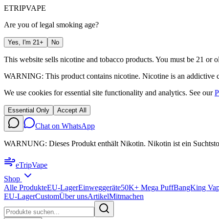
ETRIP
VAPE
Are you of legal smoking age?
Yes, I'm 21+
No
This website sells nicotine and tobacco products. You must be 21 or ol
WARNING: This product contains nicotine. Nicotine is an addictive 
We use cookies for essential site functionality and analytics. See our
P
Essential Only
Accept All
Chat on WhatsApp
WARNUNG: Dieses Produkt enthält Nikotin. Nikotin ist ein Suchtsto
eTrip
Vape
Shop
Alle Produkte
EU-Lager
Einweggeräte
50K+ Mega Puff
BangKing Vap
EU-Lager
Custom
Über uns
Artikel
Mitmachen