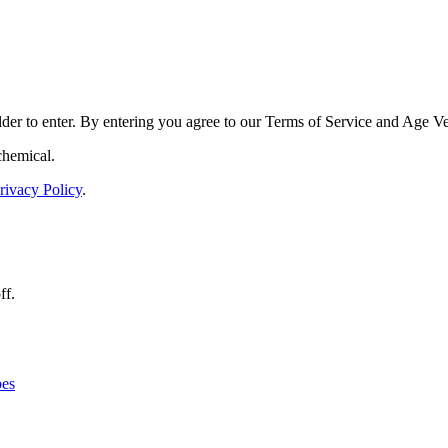
der to enter. By entering you agree to our
Terms of Service
and
Age Ver
chemical.
rivacy Policy
.
ff.
es