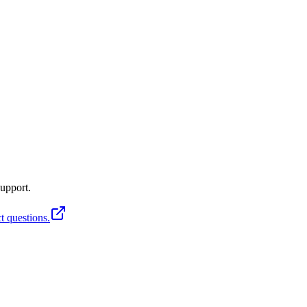
upport.
t questions.