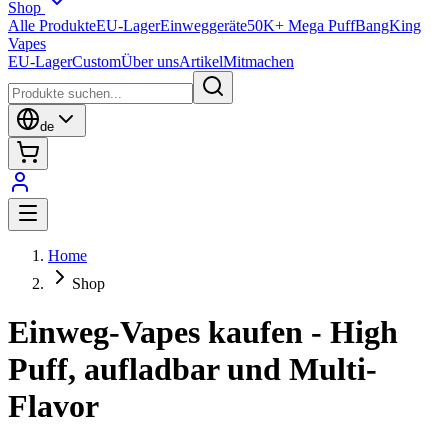
Shop
Alle Produkte
EU-Lager
Einweggeräte
50K+ Mega Puff
BangKing
Vapes
EU-Lager
Custom
Über uns
Artikel
Mitmachen
de
Home
Shop
Einweg-Vapes kaufen - High
Puff, aufladbar und Multi-
Flavor