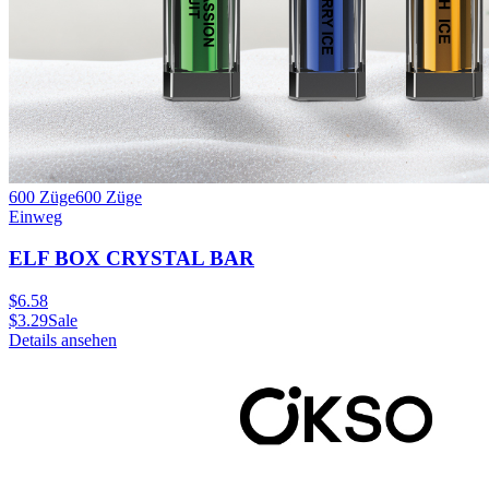
600 Züge
600
Züge
Einweg
ELF BOX CRYSTAL BAR
$
6.58
$
3.29
Sale
Details ansehen