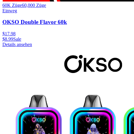
60K Züge
60,000
Züge
Einweg
OKSO Double Flavor 60k
$
17.98
$
8.99
Sale
Details ansehen