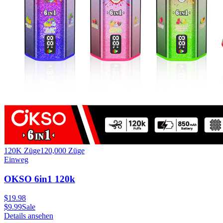
120K Züge
120,000
Züge
Einweg
OKSO 6in1 120k
$
19.98
$
9.99
Sale
Details ansehen