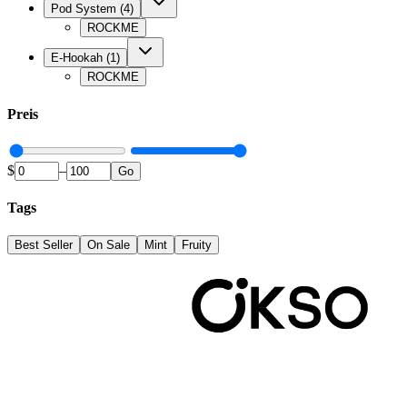
Pod System
(
4
)
ROCKME
E-Hookah
(
1
)
ROCKME
Preis
$
–
Go
Tags
Best Seller
On Sale
Mint
Fruity