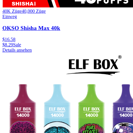
40K Züge
40,000
Züge
Einweg
OKSO Shisha Max 40k
$
16.58
$
8.29
Sale
Details ansehen