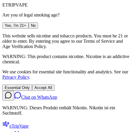
ETRIP
VAPE
Are you of legal smoking age?
Yes, I'm 21+
No
This website sells nicotine and tobacco products. You must be 21 or
older to enter. By entering you agree to our
Terms of Service
and
Age Verification Policy
.
WARNING: This product contains nicotine. Nicotine is an addictive
chemical.
We use cookies for essential site functionality and analytics. See our
Privacy Policy
.
Essential Only
Accept All
Chat on WhatsApp
WARNUNG: Dieses Produkt enthält Nikotin. Nikotin ist ein
Suchtstoff.
eTrip
Vape