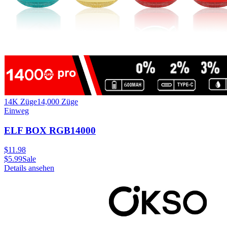
14K Züge
14,000
Züge
Einweg
ELF BOX RGB14000
$
11.98
$
5.99
Sale
Details ansehen