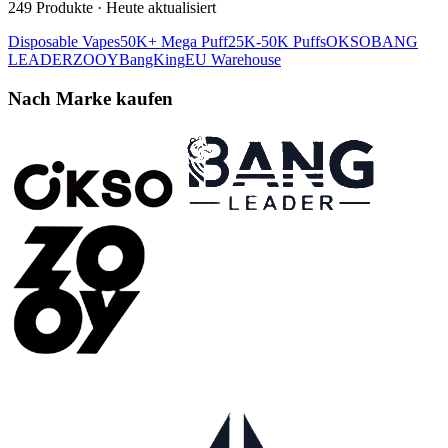
249
Produkte
·
Heute aktualisiert
Disposable Vapes
50K+ Mega Puff
25K-50K Puffs
OKSO
BANG
LEADER
ZOOY
BangKing
EU Warehouse
Nach Marke kaufen