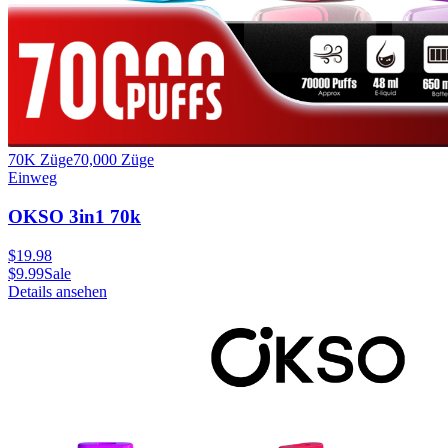
70K Züge
70,000
Züge
Einweg
OKSO 3in1 70k
$
19.98
$
9.99
Sale
Details ansehen