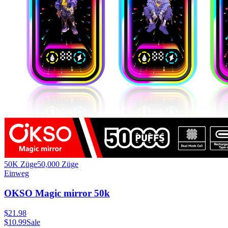
50K Züge
50,000
Züge
Einweg
OKSO Magic mirror 50k
$
21.98
$
10.99
Sale