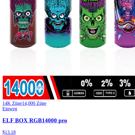
14K Züge
14,000
Züge
Einweg
ELF BOX RGB14000 pro
$
13.18