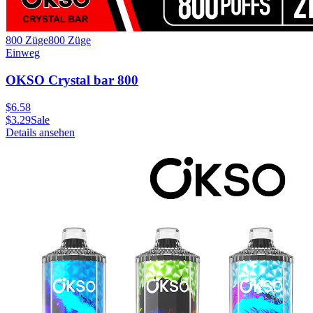
800 Züge
800
Züge
Einweg
OKSO Crystal bar 800
$
6.58
$
3.29
Sale
Details ansehen