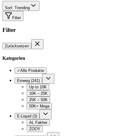
Sort: Trending
Filter
Filter
Zurücksetzen
Kategorien
✓
Alle Produkte
Einweg
(
241
)
Up to 10K
10K – 25K
25K – 50K
50K+ Mega
E-Liquid
(
3
)
AL Fakher
ZOOY