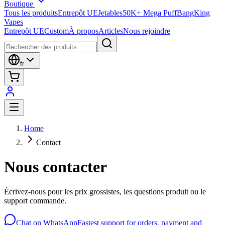
Boutique
Tous les produits
Entrepôt UE
Jetables
50K+ Mega Puff
BangKing
Vapes
Entrepôt UE
Custom
À propos
Articles
Nous rejoindre
fr
Home
Contact
Nous contacter
Écrivez-nous pour les prix grossistes, les questions produit ou le
support commande.
Chat on WhatsApp
Fastest support for orders, payment and