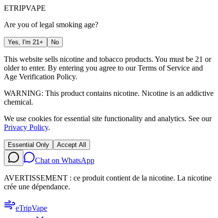
ETRIP
VAPE
Are you of legal smoking age?
Yes, I'm 21+
No
This website sells nicotine and tobacco products. You must be 21 or
older to enter. By entering you agree to our
Terms of Service
and
Age Verification Policy
.
WARNING: This product contains nicotine. Nicotine is an addictive
chemical.
We use cookies for essential site functionality and analytics. See our
Privacy Policy
.
Essential Only
Accept All
Chat on WhatsApp
AVERTISSEMENT : ce produit contient de la nicotine. La nicotine
crée une dépendance.
eTrip
Vape