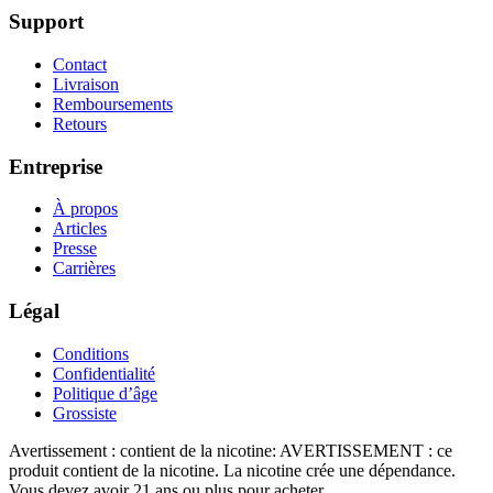
Support
Contact
Livraison
Remboursements
Retours
Entreprise
À propos
Articles
Presse
Carrières
Légal
Conditions
Confidentialité
Politique d’âge
Grossiste
Avertissement : contient de la nicotine
:
AVERTISSEMENT : ce
produit contient de la nicotine. La nicotine crée une dépendance.
Vous devez avoir 21 ans ou plus pour acheter.