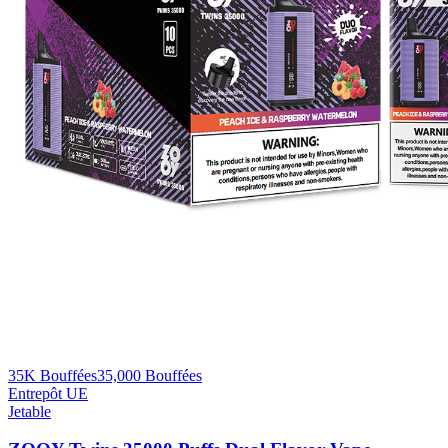
35K Bouffées
35,000
Bouffées
Entrepôt UE
Jetable