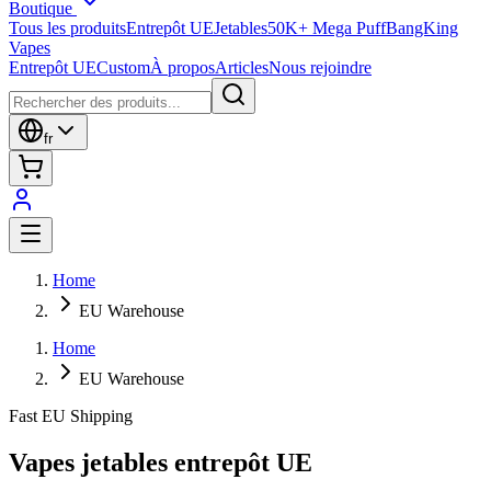
Boutique
Tous les produits
Entrepôt UE
Jetables
50K+ Mega Puff
BangKing
Vapes
Entrepôt UE
Custom
À propos
Articles
Nous rejoindre
fr
Home
EU Warehouse
Home
EU Warehouse
Fast EU Shipping
Vapes jetables entrepôt UE