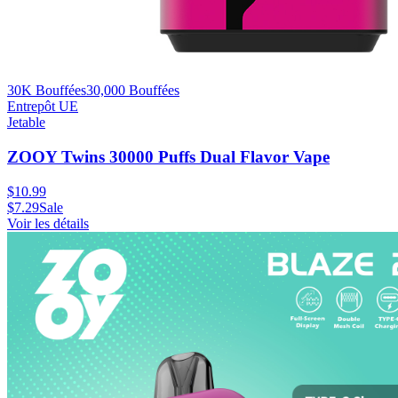
30K Bouffées
30,000
Bouffées
Entrepôt UE
Jetable
ZOOY Twins 30000 Puffs Dual Flavor Vape
$
10.99
$
7.29
Sale
Voir les détails