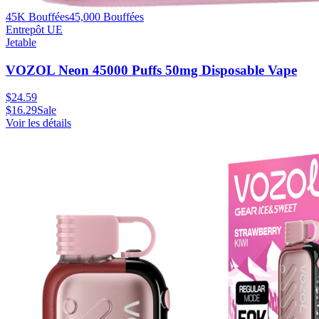
45K Bouffées
45,000
Bouffées
Entrepôt UE
Jetable
VOZOL Neon 45000 Puffs 50mg Disposable Vape
$
24.59
$
16.29
Sale
Voir les détails