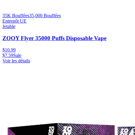
35K Bouffées
35,000
Bouffées
Entrepôt UE
Jetable
ZOOY Flyer 35000 Puffs Disposable Vape
$
10.99
$
7.59
Sale
Voir les détails