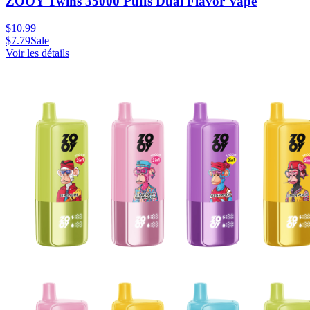
ZOOY Twins 35000 Puffs Dual Flavor Vape
$
10.99
$
7.79
Sale
Voir les détails