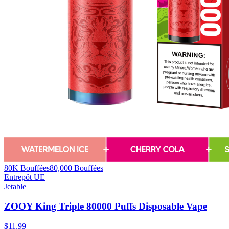
80K Bouffées
80,000
Bouffées
Entrepôt UE
Jetable
ZOOY King Triple 80000 Puffs Disposable Vape
$
11.99