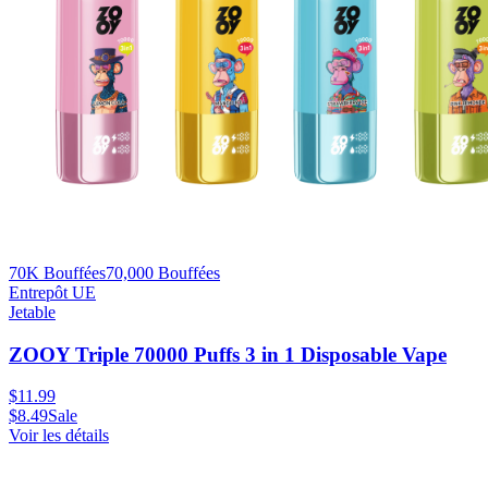
70K Bouffées
70,000
Bouffées
Entrepôt UE
Jetable
ZOOY Triple 70000 Puffs 3 in 1 Disposable Vape
$
11.99
$
8.49
Sale
Voir les détails