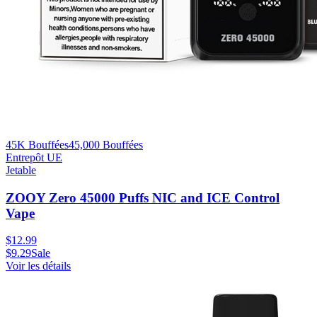
45K Bouffées
45,000
Bouffées
Entrepôt UE
Jetable
ZOOY Zero 45000 Puffs NIC and ICE Control
Vape
$
12.99
$
9.29
Sale
Voir les détails