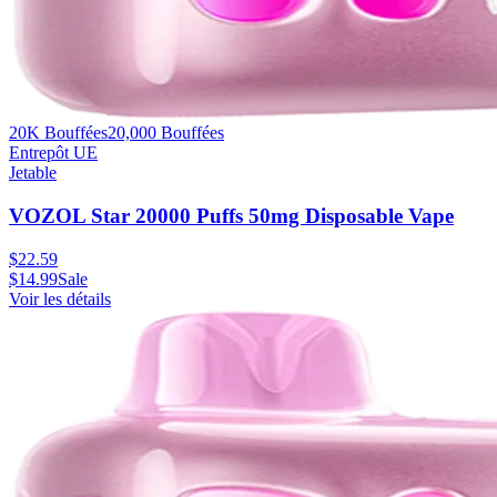
20K Bouffées
20,000
Bouffées
Entrepôt UE
Jetable
VOZOL Star 20000 Puffs 50mg Disposable Vape
$
22.59
$
14.99
Sale
Voir les détails