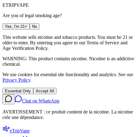
ETRIP
VAPE
Are you of legal smoking age?
Yes, I'm 21+
No
This website sells nicotine and tobacco products. You must be 21 or
older to enter. By entering you agree to our
Terms of Service
and
Age Verification Policy
.
WARNING: This product contains nicotine. Nicotine is an addictive
chemical.
We use cookies for essential site functionality and analytics. See our
Privacy Policy
.
Essential Only
Accept All
Chat on WhatsApp
AVERTISSEMENT : ce produit contient de la nicotine. La nicotine
crée une dépendance.
eTrip
Vape