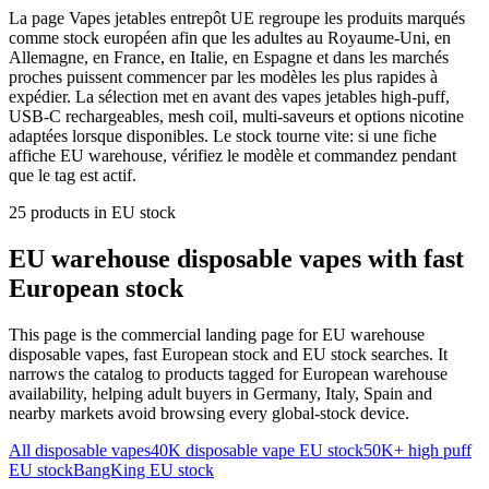
La page Vapes jetables entrepôt UE regroupe les produits marqués
comme stock européen afin que les adultes au Royaume-Uni, en
Allemagne, en France, en Italie, en Espagne et dans les marchés
proches puissent commencer par les modèles les plus rapides à
expédier. La sélection met en avant des vapes jetables high-puff,
USB-C rechargeables, mesh coil, multi-saveurs et options nicotine
adaptées lorsque disponibles. Le stock tourne vite: si une fiche
affiche EU warehouse, vérifiez le modèle et commandez pendant
que le tag est actif.
25
products
in EU stock
EU warehouse disposable vapes with fast
European stock
This page is the commercial landing page for EU warehouse
disposable vapes, fast European stock and EU stock searches. It
narrows the catalog to products tagged for European warehouse
availability, helping adult buyers in Germany, Italy, Spain and
nearby markets avoid browsing every global-stock device.
All disposable vapes
40K disposable vape EU stock
50K+ high puff
EU stock
BangKing EU stock