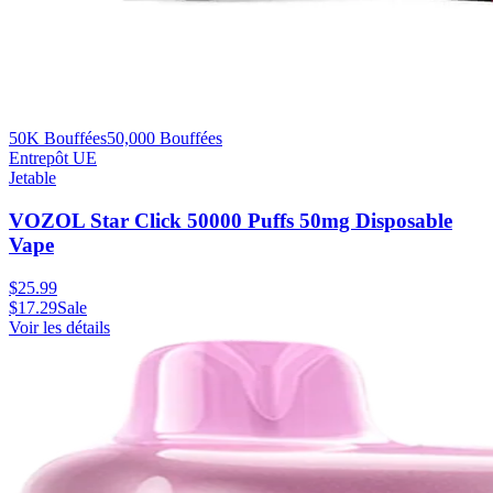
50K Bouffées
50,000
Bouffées
Entrepôt UE
Jetable
VOZOL Star Click 50000 Puffs 50mg Disposable
Vape
$
25.99
$
17.29
Sale
Voir les détails