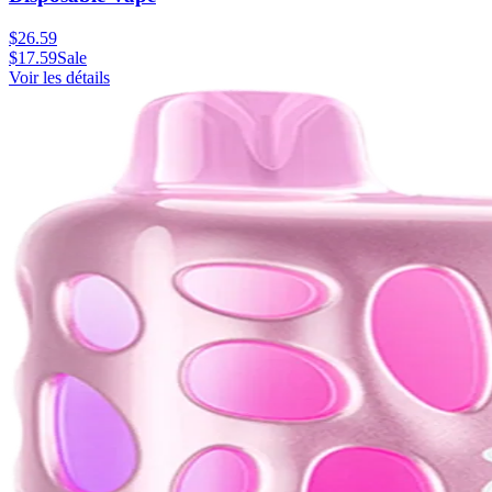
$
26.59
$
17.59
Sale
Voir les détails