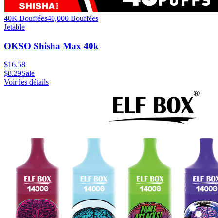
40K Bouffées
40,000
Bouffées
Jetable
OKSO Shisha Max 40k
$
16.58
$
8.29
Sale
Voir les détails