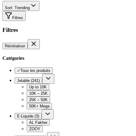
Sort: Trending
Filtres
Filtres
Réinitialiser
Catégories
✓
Tous les produits
Jetable
(
241
)
Up to 10K
10K – 25K
25K – 50K
50K+ Mega
E-Liquide
(
3
)
AL Fakher
ZOOY