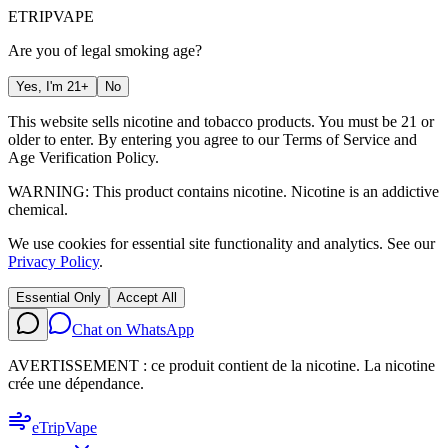
ETRIP
VAPE
Are you of legal smoking age?
Yes, I'm 21+
No
This website sells nicotine and tobacco products. You must be 21 or
older to enter. By entering you agree to our
Terms of Service
and
Age Verification Policy
.
WARNING: This product contains nicotine. Nicotine is an addictive
chemical.
We use cookies for essential site functionality and analytics. See our
Privacy Policy
.
Essential Only
Accept All
Chat on WhatsApp
AVERTISSEMENT : ce produit contient de la nicotine. La nicotine
crée une dépendance.
eTrip
Vape