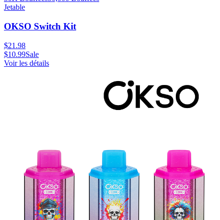
Jetable
OKSO Switch Kit
$
21.98
$
10.99
Sale
Voir les détails