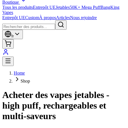
Boutique
Tous les produits
Entrepôt UE
Jetables
50K+ Mega Puff
BangKing
Vapes
Entrepôt UE
Custom
À propos
Articles
Nous rejoindre
fr
Home
Shop
Acheter des vapes jetables -
high puff, rechargeables et
multi-saveurs