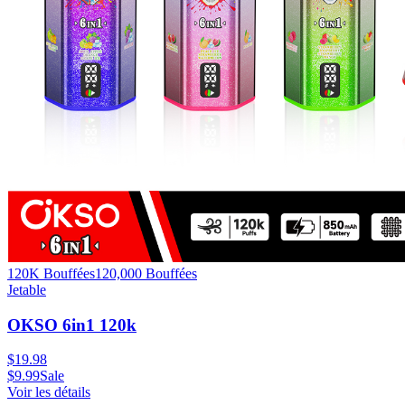
120K Bouffées
120,000
Bouffées
Jetable
OKSO 6in1 120k
$
19.98
$
9.99
Sale
Voir les détails