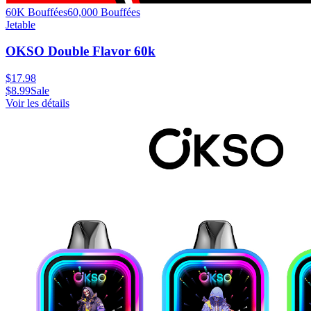
60K Bouffées
60,000
Bouffées
Jetable
OKSO Double Flavor 60k
$
17.98
$
8.99
Sale
Voir les détails