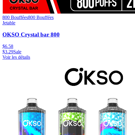
800 Bouffées
800
Bouffées
Jetable
OKSO Crystal bar 800
$
6.58
$
3.29
Sale
Voir les détails