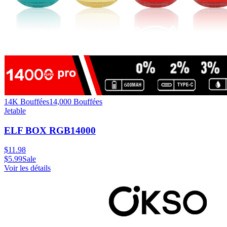
14K Bouffées
14,000
Bouffées
Jetable
ELF BOX RGB14000
$
11.98
$
5.99
Sale
Voir les détails