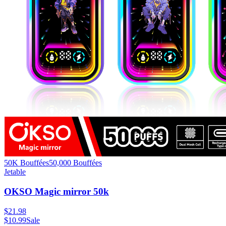
50K Bouffées
50,000
Bouffées
Jetable
OKSO Magic mirror 50k
$
21.98
$
10.99
Sale