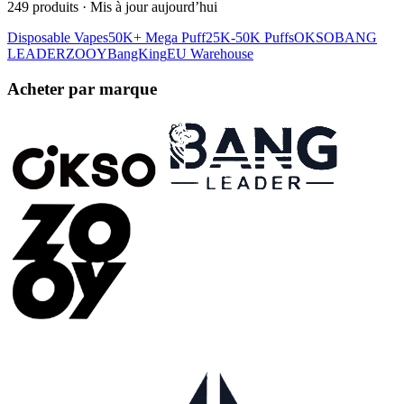
249
produits
·
Mis à jour aujourd’hui
Disposable Vapes
50K+ Mega Puff
25K-50K Puffs
OKSO
BANG
LEADER
ZOOY
BangKing
EU Warehouse
Acheter par marque