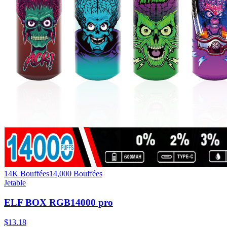
14K Bouffées
14,000
Bouffées
Jetable
ELF BOX RGB14000 pro
$
13.18