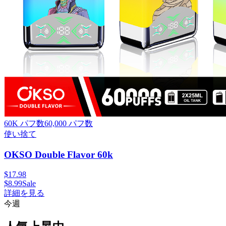
60K パフ数
60,000
パフ数
使い捨て
OKSO Double Flavor 60k
$
17.98
$
8.99
Sale
詳細を見る
今週