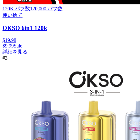
120K パフ数
120,000
パフ数
使い捨て
OKSO 6in1 120k
$
19.98
$
9.99
Sale
詳細を見る
#
3