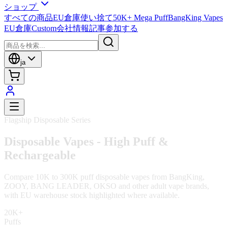
ショップ
すべての商品
EU倉庫
使い捨て
50K+ Mega Puff
BangKing Vapes
EU倉庫
Custom
会社情報
記事
参加する
ja
Partner Program · Distributors & Creators
Disposable Vapes - High Puff &
Rechargeable
Compare 10K to 300K puff disposable vapes from BangKing,
ZOOY, BANG LEADER, OKSO and other adult vape brands,
with EU warehouse stock highlighted where available.
48H
Response Time