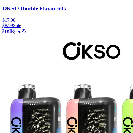
OKSO Double Flavor 60k
$
17.98
$
8.99
Sale
詳細を見る