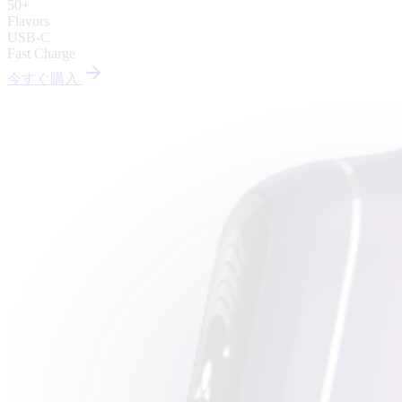
Up to 15%
Commission
Free
Samples
今すぐ購入