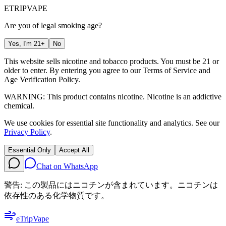
ETRIP
VAPE
Are you of legal smoking age?
Yes, I'm 21+
No
This website sells nicotine and tobacco products. You must be 21 or
older to enter. By entering you agree to our
Terms of Service
and
Age Verification Policy
.
WARNING: This product contains nicotine. Nicotine is an addictive
chemical.
We use cookies for essential site functionality and analytics. See our
Privacy Policy
.
Essential Only
Accept All
Chat on WhatsApp
警告: この製品にはニコチンが含まれています。ニコチンは
依存性のある化学物質です。
eTrip
Vape