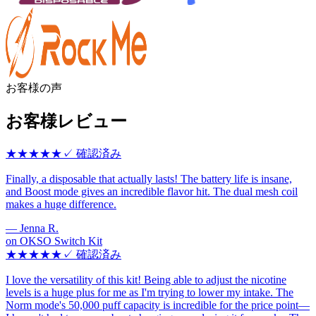
お客様の声
お客様レビュー
★★★★★
✓
確認済み
Finally, a disposable that actually lasts! The battery life is insane,
and Boost mode gives an incredible flavor hit. The dual mesh coil
makes a huge difference.
—
Jenna R.
on
OKSO Switch Kit
★★★★★
✓
確認済み
I love the versatility of this kit! Being able to adjust the nicotine
levels is a huge plus for me as I'm trying to lower my intake. The
Norm mode's 50,000 puff capacity is incredible for the price point—