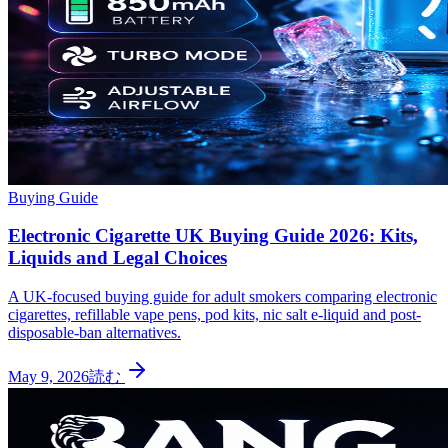
Buying Guide
Electronic Cigarette UK Buying Guide 2026: Kits,
Liquids and Legal Choices
A UK-focused buying guide for adult smokers comparing electronic
cigarettes, refillable vape pens, pod kits, nic salt e-liquid and post-
disposable-ban alternatives.
May 9, 2026
読む