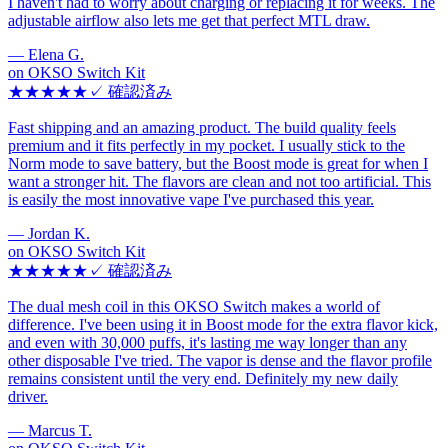
I haven't had to worry about charging or replacing it for weeks. The
adjustable airflow also lets me get that perfect MTL draw.
—
Elena G.
on
OKSO Switch Kit
★★★★★
✓
確認済み
Fast shipping and an amazing product. The build quality feels
premium and it fits perfectly in my pocket. I usually stick to the
Norm mode to save battery, but the Boost mode is great for when I
want a stronger hit. The flavors are clean and not too artificial. This
is easily the most innovative vape I've purchased this year.
—
Jordan K.
on
OKSO Switch Kit
★★★★★
✓
確認済み
The dual mesh coil in this OKSO Switch makes a world of
difference. I've been using it in Boost mode for the extra flavor kick,
and even with 30,000 puffs, it's lasting me way longer than any
other disposable I've tried. The vapor is dense and the flavor profile
remains consistent until the very end. Definitely my new daily
driver.
—
Marcus T.